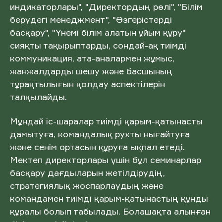
индикаторлары", "Директордың рөлі", "Білім
берудегі менеджмент", "Өзгерістерді
басқару", "Үнемі білім алатын ұйым құру"
сияқты тақырыптарды, сондай-ақ тиімді
коммуникация, ата-аналармен жұмыс,
жанжалдарды шешу және басшының
тұрақтылығын қолдау аспектілерін
талқылайды.
Мұндай іс-шаралар тиімді қарым-қатынасты
дамытуға, командалық рухты нығайтуға
және сенім ортасын құруға ықпал етеді.
Мектеп директорлары үшін бұл семинарлар
басқару дағдыларын жетілдірудің,
стратегиялық жоспарлаудың және
командамен тиімді қарым-қатынастың құнды
құралы болып табылады. Болашақта алынған