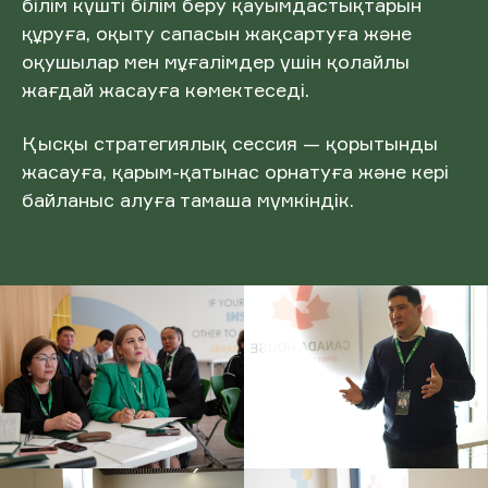
білім күшті білім беру қауымдастықтарын
құруға, оқыту сапасын жақсартуға және
оқушылар мен мұғалімдер үшін қолайлы
жағдай жасауға көмектеседі.
Қысқы стратегиялық сессия — қорытынды
жасауға, қарым-қатынас орнатуға және кері
байланыс алуға тамаша мүмкіндік.