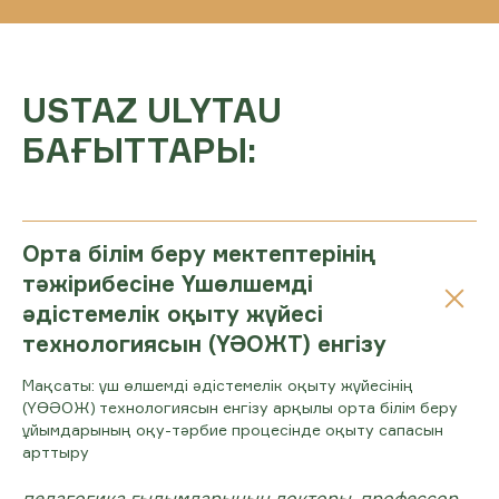
USTAZ ULYTAU
БАҒЫТТАРЫ:
Орта білім беру мектептерінің
тәжірибесіне Үшөлшемді
әдістемелік оқыту жүйесі
технологиясын (ҮӘОЖТ) енгізу
Мақсаты: үш өлшемді әдістемелік оқыту жүйесінің
(ҮӨӘОЖ) технологиясын енгізу арқылы орта білім беру
ұйымдарының оқу-тәрбие процесінде оқыту сапасын
арттыру
педагогика ғылымдарының докторы, профессор