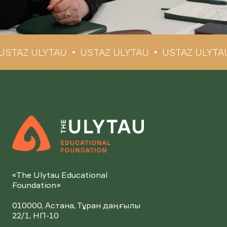
STAZ ULYTAU
USTAZ ULYTAU
USTAZ ULYTAU
«The Ulytau Educational
Foundation»
010000, Астана, Тұран даңғылы
22/1, НП-10