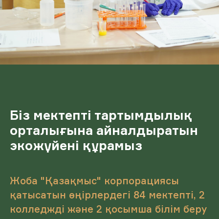
Біз мектепті тартымдылық
орталығына айналдыратын
экожүйені құрамыз
Жоба "Қазақмыс" корпорациясы
қатысатын өңірлердегі 84 мектепті, 2
колледжді және 2 қосымша білім беру