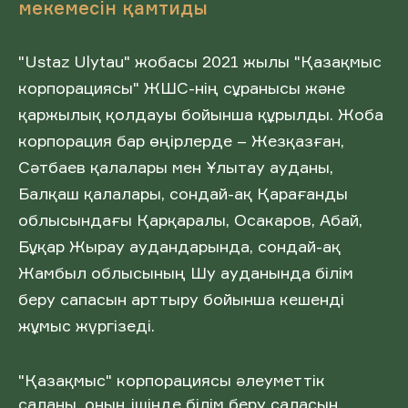
мекемесін қамтиды
"Ustaz Ulytau" жобасы 2021 жылы "Қазақмыс
корпорациясы" ЖШС-нің сұранысы және
қаржылық қолдауы бойынша құрылды. Жоба
корпорация бар өңірлерде – Жезқазған,
Сәтбаев қалалары мен Ұлытау ауданы,
Балқаш қалалары, сондай-ақ Қарағанды
облысындағы Қарқаралы, Осакаров, Абай,
Бұқар Жырау аудандарында, сондай-ақ
Жамбыл облысының Шу ауданында білім
беру сапасын арттыру бойынша кешенді
жұмыс жүргізеді.
"Қазақмыс" корпорациясы әлеуметтік
саланы, оның ішінде білім беру саласын