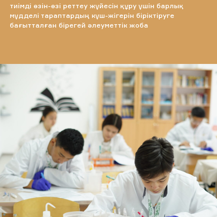
тиімді өзін-өзі реттеу жүйесін құру үшін барлық
мүдделі тараптардың күш-жігерін біріктіруге
бағытталған бірегей әлеуметтік жоба