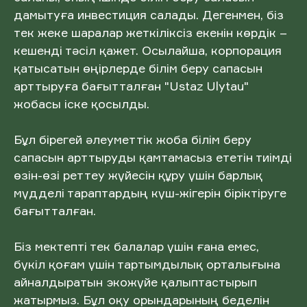
дамытуға инвестиция салады. Дегенмен, біз
тек жеке шаралар жеткіліксіз екенін көрдік –
кешенді тәсіл қажет. Осылайша, корпорация
қатысатын өңірлерде білім беру сапасын
арттыруға бағытталған "Ustaz Ulytau"
жобасы іске қосылды.
Бұл бірегей әлеуметтік жоба білім беру
сапасын арттыруды қамтамасыз ететін тиімді
өзін-өзі реттеу жүйесін құру үшін барлық
мүдделі тараптардың күш-жігерін біріктіруге
бағытталған.
Біз мектепті тек балалар үшін ғана емес,
бүкіл қоғам үшін тартымдылық орталығына
айналдыратын экожүйе қалыптастырып
жатырмыз. Бұл оқу орындарының беделін