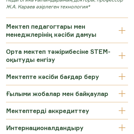
Ж.А. Караев әзірлеген технология*
Мектеп педагогтары мен
менеджлерінің кәсіби дамуы
Орта мектеп тәжірибесіне STEM-
оқытуды енгізу
Мектепте кәсіби бағдар беру
Ғылыми жобалар мен байқаулар
Мектептерді аккредиттеу
Интернационалдандыру