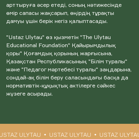
арттыруға әсер етеді, соның нәтижесінде
өмір сапасы жақсарып, өңірдің тұрақты
дамуы үшін берік негіз қалыптасады.
"Ustaz Ulytau" өз қызметін "The Ulytau
Educational Foundation" Қайырымдылық
қоры" Қоғамдық қорының жарғысына,
Қазақстан Республикасының "Білім туралы"
және "Педагог мәртебесі туралы" заңдарына,
сондай-ақ білім беру саласындағы басқа да
нормативтік-құқықтық актілерге сәйкес
жүзеге асырады.
STAZ ULYTAU
USTAZ ULYTAU
USTAZ ULYTAU